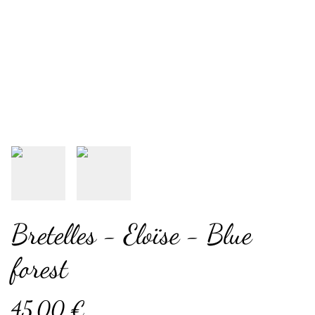
Bretelles - Eloïse - Blue
forest
45,00 €