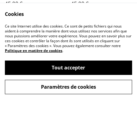
45,00 €
45,00 €
Cookies
Ce site Internet utilise des cookies. Ce sont de petits fichiers qui nous
aident à comprendre la manière dont vous utilisez nos services afin que
nous puissions améliorer votre expérience. Vous pouvez en savoir plus sur
ces cookies et contrôler la façon dont ils sont utilisés en cliquant sur
« Paramètres des cookies ». Vous pouvez également consulter notre
Politique en matière de cookies
.
Conditions générales
Politique de
confidentialité
Tout accepter
Politique de cookies
Contactez-nous
Paramètres de cookies
©
2026
La p'tite filoute
powered by