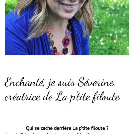
Enchanté, je suis Séverine,
créatrice de La p’tite filoute
Qui se cache derrière La p’tite filoute ?