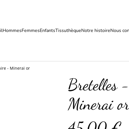
il
Hommes
Femmes
Enfants
Tissuthèque
Notre histoire
Nous con
hire - Minerai or
Bretelles 
Minerai o
45,00 €