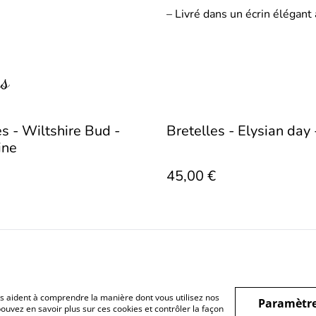
– Livré dans un écrin élégant
rs
es - Wiltshire Bud -
Bretelles - Elysian day 
ine
45,00 €
nous aident à comprendre la manière dont vous utilisez nos
Paramètre
nérales
Politique de
Politique de cookies
Contact
ouvez en savoir plus sur ces cookies et contrôler la façon