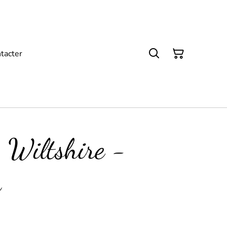
tacter
- Wiltshire -
r