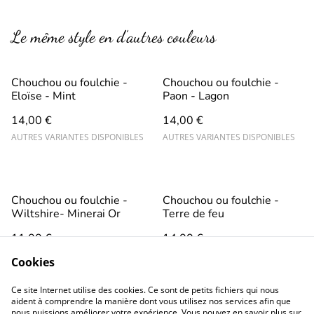
Le même style en d’autres couleurs
Chouchou ou foulchie -
Chouchou ou foulchie -
Eloïse - Mint
Paon - Lagon
14,00 €
14,00 €
AUTRES VARIANTES DISPONIBLES
AUTRES VARIANTES DISPONIBLES
Chouchou ou foulchie -
Chouchou ou foulchie -
Wiltshire- Minerai Or
Terre de feu
11,00 €
14,00 €
AUTRES VARIANTES DISPONIBLES
AUTRES VARIANTES DISPONIBLES
Cookies
Ce site Internet utilise des cookies. Ce sont de petits fichiers qui nous
aident à comprendre la manière dont vous utilisez nos services afin que
nous puissions améliorer votre expérience. Vous pouvez en savoir plus sur