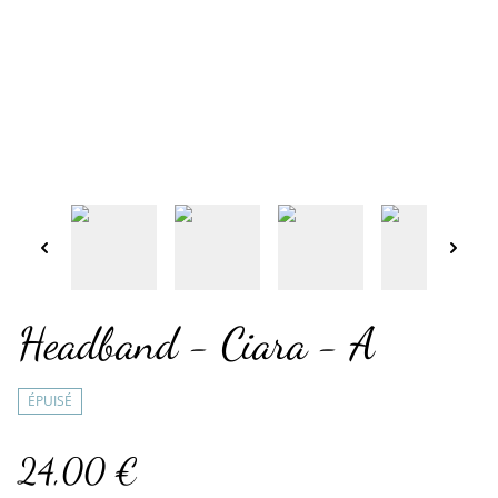
Headband - Ciara - A
ÉPUISÉ
24,00 €