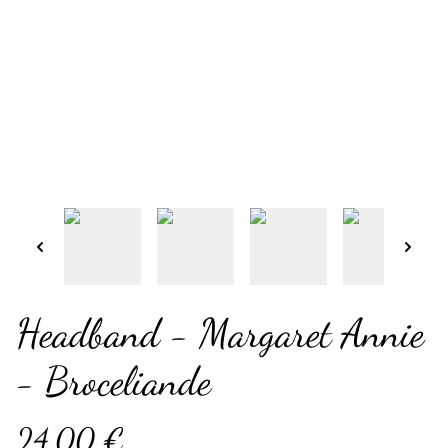
Headband - Margaret Annie
- Broceliande
24,00 €