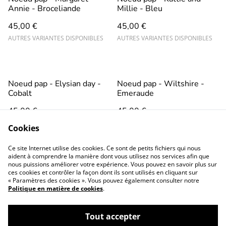
Annie - Broceliande
Millie - Bleu
45,00 €
45,00 €
AUTRES VARIANTES DISPONIBLES
AUTRES VARIANTES DISPONIBLES
Noeud pap - Elysian day -
Noeud pap - Wiltshire -
Cobalt
Emeraude
45,00 €
45,00 €
AUTRES VARIANTES DISPONIBLES
Cookies
Ce site Internet utilise des cookies. Ce sont de petits fichiers qui nous
aident à comprendre la manière dont vous utilisez nos services afin que
nous puissions améliorer votre expérience. Vous pouvez en savoir plus sur
ces cookies et contrôler la façon dont ils sont utilisés en cliquant sur
« Paramètres des cookies ». Vous pouvez également consulter notre
Politique en matière de cookies
.
Conditions générales
Politique de
confidentialité
Tout accepter
Politique de cookies
Contactez-nous