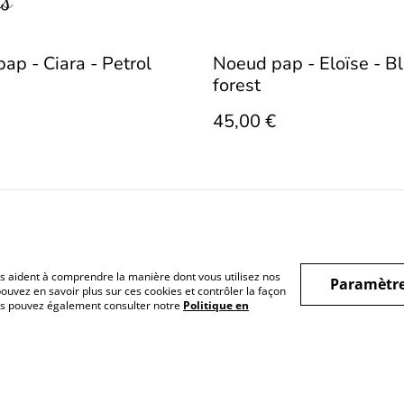
rs
ap - Ciara - Petrol
Noeud pap - Eloïse - B
forest
45,00 €
nous aident à comprendre la manière dont vous utilisez nos
Paramètre
nérales
Politique de
Politique de cookies
Contact
ouvez en savoir plus sur ces cookies et contrôler la façon
Vous pouvez également consulter notre
Politique en
confidentialité