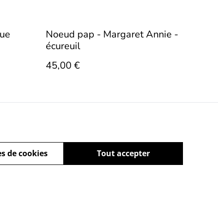
lue
Noeud pap - Margaret Annie -
écureuil
45,00 €
s de cookies
Tout accepter
ez-nous