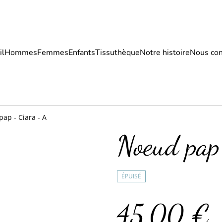
il
Hommes
Femmes
Enfants
Tissuthèque
Notre histoire
Nous con
ap - Ciara - A
Noeud pap
ÉPUISÉ
45,00 €