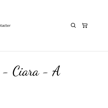
tacter
 - Ciara - A