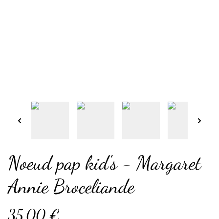
Noeud pap kid's - Margaret
Annie Broceliande
35,00 €