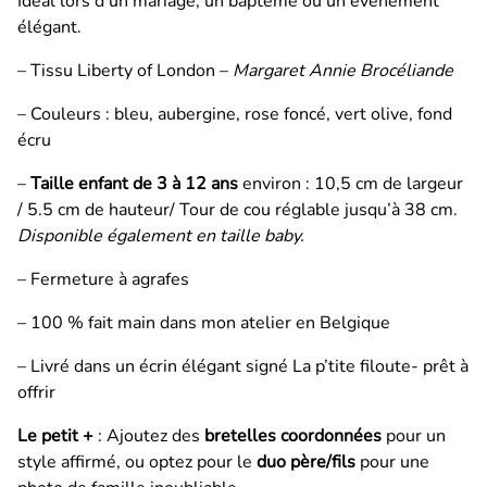
Idéal lors d'un mariage, un baptême ou un événement
élégant.
– Tissu Liberty of London –
Margaret Annie Brocéliande
– Couleurs : bleu, aubergine, rose foncé, vert olive, fond
écru
–
Taille enfant de 3 à 12 ans
environ : 10,5 cm de largeur
/ 5.5 cm de hauteur/ Tour de cou réglable jusqu’à 38 cm.
Disponible également en taille baby.
– Fermeture à agrafes
– 100 % fait main dans mon atelier en Belgique
– Livré dans un écrin élégant signé La p’tite filoute- prêt à
offrir
Le petit +
: Ajoutez des
bretelles coordonnées
pour un
style affirmé, ou optez pour le
duo père/fils
pour une