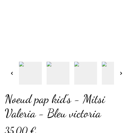
Noeud pap kid's - Mitsi
Valeria - Bleu victoria
35,00 €