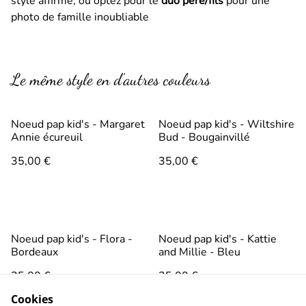
style affirmé, ou optez pour le
duo père/fils
pour une
photo de famille inoubliable
Le même style en d’autres couleurs
Noeud pap kid's - Margaret
Noeud pap kid's - Wiltshire
Annie écureuil
Bud - Bougainvillé
35,00 €
35,00 €
Noeud pap kid's - Flora -
Noeud pap kid's - Kattie
Bordeaux
and Millie - Bleu
35,00 €
35,00 €
AUTRES VARIANTES DISPONIBLES
AUTRES VARIANTES DISPONIBLES
Cookies