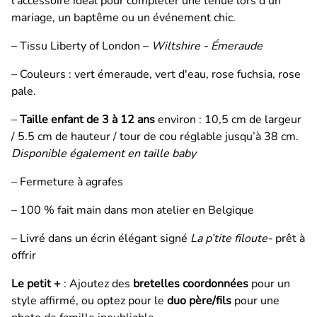
l'accessoire idéal pour compléter une tenue lors d'un
mariage, un baptême ou un événement chic.
– Tissu Liberty of London –
Wiltshire - Émeraude
– Couleurs : vert émeraude, vert d'eau, rose fuchsia, rose
pale.
–
Taille enfant de 3 à 12 ans
environ : 10,5 cm de largeur
/ 5.5 cm de hauteur / tour de cou réglable jusqu’à 38 cm.
Disponible également en taille baby
– Fermeture à agrafes
– 100 % fait main dans mon atelier en Belgique
– Livré dans un écrin élégant signé
La p’tite filoute-
prêt à
offrir
Le petit +
: Ajoutez des
bretelles coordonnées
pour un
style affirmé, ou optez pour le
duo père/fils
pour une