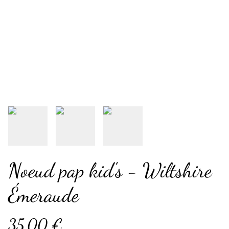
Noeud pap kid's - Wiltshire
Émeraude
35,00 €