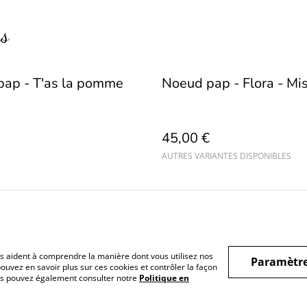
rs
ap - T'as la pomme
Noeud pap - Flora - Mis
45,00 €
AUTRES VARIANTES DISPONIBLES
nous aident à comprendre la manière dont vous utilisez nos
Paramètre
nérales
Politique de
Politique de cookies
Contact
ouvez en savoir plus sur ces cookies et contrôler la façon
Vous pouvez également consulter notre
Politique en
confidentialité