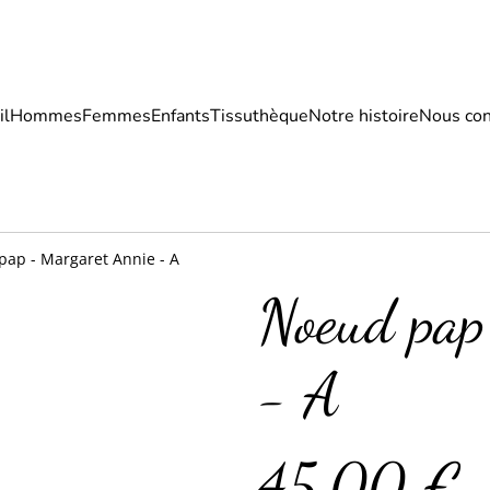
il
Hommes
Femmes
Enfants
Tissuthèque
Notre histoire
Nous con
ap - Margaret Annie - A
Noeud pap
- A
45,00 €