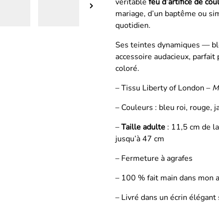
véritable
feu d’artifice de cou
mariage, d’un baptême ou si
quotidien.
Ses teintes dynamiques — ble
accessoire audacieux, parfait
coloré.
– Tissu Liberty of London –
M
– Couleurs : bleu roi, rouge, j
–
Taille adulte
: 11,5 cm de la
jusqu’à 47 cm
– Fermeture à agrafes
– 100 % fait main dans mon a
– Livré dans un écrin élégant s