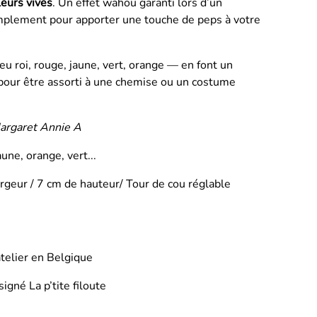
leurs vives
. Un effet wahou garanti lors d’un
mplement pour apporter une touche de peps à votre
u roi, rouge, jaune, vert, orange — en font un
 pour être assorti à une chemise ou un costume
argaret Annie A
aune, orange, vert...
rgeur / 7 cm de hauteur/ Tour de cou réglable
telier en Belgique
igné La p’tite filoute