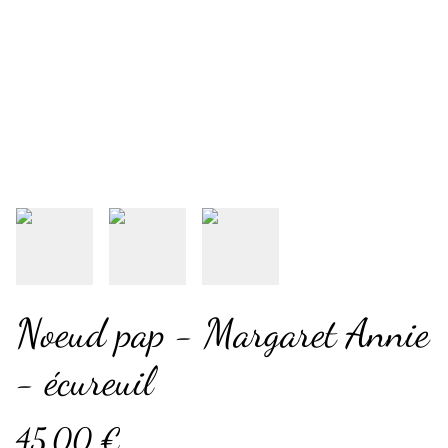
Noeud pap - Margaret Annie
- écureuil
45,00 €