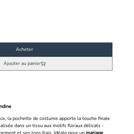
Acheter
Ajouter au panier
Andine
e, la pochette de costume apporte la touche finale
Réalisée dans un tissu aux motifs floraux délicats
-
inement et ses tons frais. Idéale pour un
mariage
,