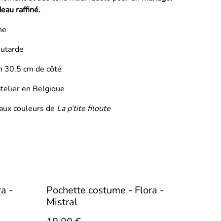
eau raffiné.
ne
outarde
on 30.5 cm de côté
telier en Belgique
 aux couleurs de
La p’tite filoute
a -
Pochette costume - Flora -
Mistral