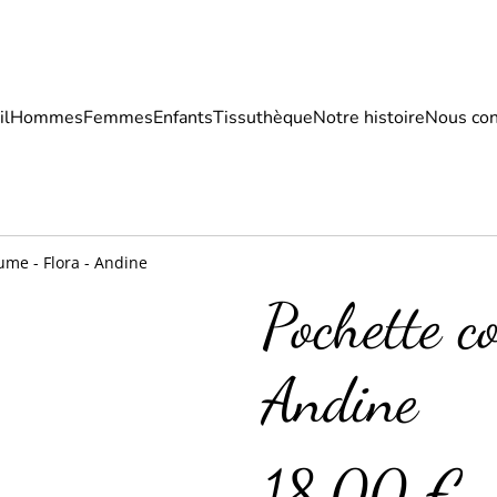
il
Hommes
Femmes
Enfants
Tissuthèque
Notre histoire
Nous con
ume - Flora - Andine
Pochette c
Andine
18,00 €