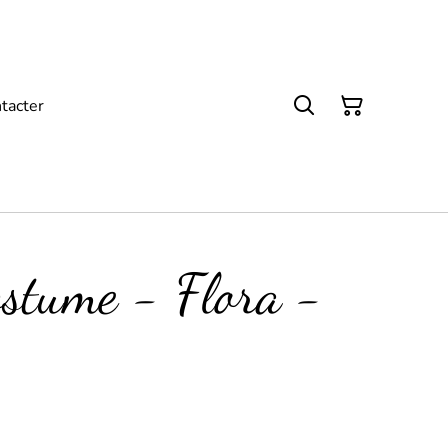
tacter
ostume - Flora -