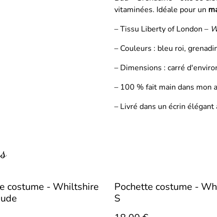
vitaminées. Idéale pour un
ma
– Tissu Liberty of London –
W
– Couleurs : bleu roi, grenadin
– Dimensions : carré d'envir
– 100 % fait main dans mon a
– Livré dans un écrin élégant
rs
e costume - Whiltshire
Pochette costume - Whi
aude
S