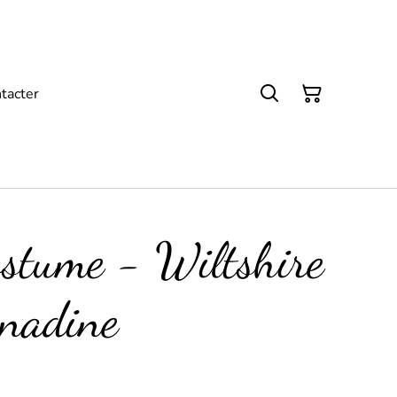
tacter
ostume - Wiltshire
nadine