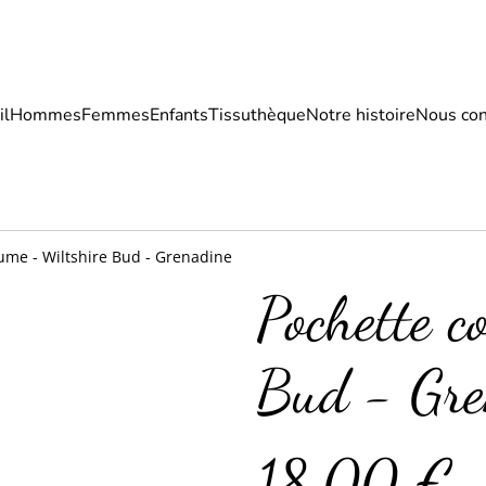
il
Hommes
Femmes
Enfants
Tissuthèque
Notre histoire
Nous con
ume - Wiltshire Bud - Grenadine
Pochette c
Bud - Gre
18,00 €