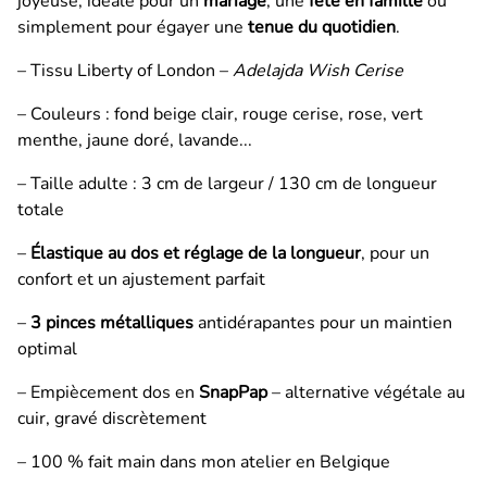
joyeuse, idéale pour un
mariage
, une
fête en famille
ou
simplement pour égayer une
tenue du quotidien
.
– Tissu Liberty of London –
Adelajda Wish Cerise
– Couleurs : fond beige clair, rouge cerise, rose, vert
menthe, jaune doré, lavande...
– Taille adulte : 3 cm de largeur / 130 cm de longueur
totale
–
Élastique au dos et réglage de la longueur
, pour un
confort et un ajustement parfait
–
3 pinces métalliques
antidérapantes pour un maintien
optimal
– Empiècement dos en
SnapPap
– alternative végétale au
cuir, gravé discrètement
– 100 % fait main dans mon atelier en Belgique