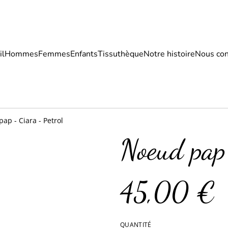
il
Hommes
Femmes
Enfants
Tissuthèque
Notre histoire
Nous con
ap - Ciara - Petrol
Noeud pap 
45,00 €
QUANTITÉ