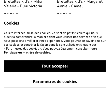
Bretelles kid’s - Mitsi
Bretelles kid’s - Margaret
Valeria - Bleu victoria
Annie - Camel
35,00 €
35,00 €
Cookies
Ce site Internet utilise des cookies. Ce sont de petits fichiers qui nous
aident à comprendre la manière dont vous utilisez nos services afin que
nous puissions améliorer votre expérience. Vous pouvez en savoir plus sur
ces cookies et contrôler la façon dont ils sont utilisés en cliquant sur
« Paramètres des cookies ». Vous pouvez également consulter notre
Politique en matière de cookies
.
Conditions générales
Politique de
confidentialité
Tout accepter
Politique de cookies
Contactez-nous
Paramètres de cookies
©
2026
La p'tite filoute