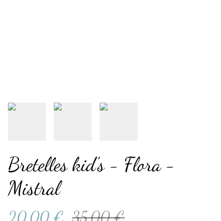
Bretelles kid’s - Flora -
Mistral
20,00 €
35,00 €