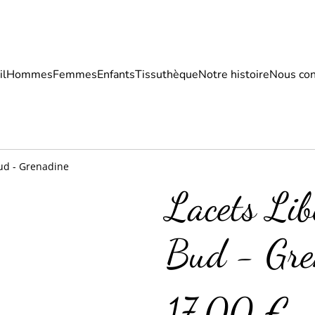
il
Hommes
Femmes
Enfants
Tissuthèque
Notre histoire
Nous con
Bud - Grenadine
Lacets Lib
Bud - Gre
17,00 €