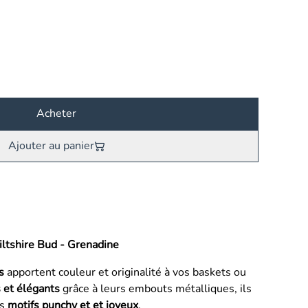
Acheter
Ajouter au panier
iltshire Bud - Grenadine
és
apportent couleur et originalité à vos baskets ou
 et élégants
grâce à leurs embouts métalliques, ils
es
motifs punchy et et joyeux
.