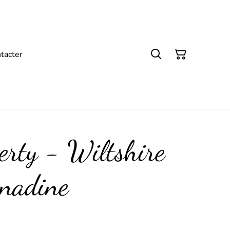
tacter
erty - Wiltshire
nadine