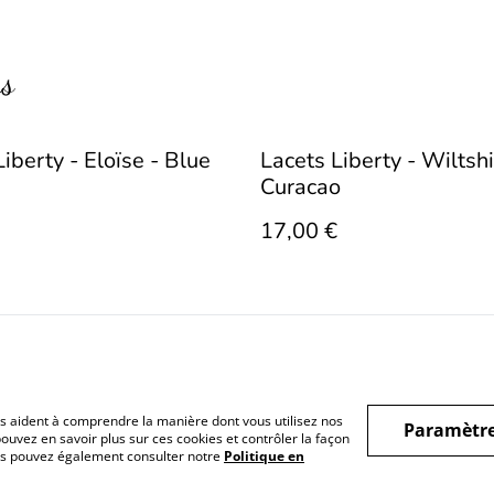
rs
iberty - Eloïse - Blue
Lacets Liberty - Wiltshi
Curacao
17,00 €
nous aident à comprendre la manière dont vous utilisez nos
Paramètre
nérales
Politique de
Politique de cookies
Contact
ouvez en savoir plus sur ces cookies et contrôler la façon
Vous pouvez également consulter notre
Politique en
confidentialité