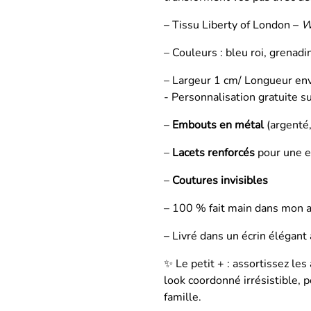
– Tissu Liberty of London –
W
– Couleurs : bleu roi, grenadin
– Largeur 1 cm/ Longueur env
- Personnalisation gratuite s
–
Embouts en métal
(argenté,
–
Lacets renforcés
pour une e
–
Coutures invisibles
– 100 % fait main dans mon a
– Livré dans un écrin élégant
✨ Le petit + : assortissez les
look coordonné irrésistible, 
famille.