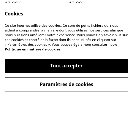
17,00 €
17,00 €
Cookies
Ce site Internet utilise des cookies. Ce sont de petits fichiers qui nous
aident à comprendre la manière dont vous utilisez nos services afin que
nous puissions améliorer votre expérience. Vous pouvez en savoir plus sur
ces cookies et contrôler la façon dont ils sont utilisés en cliquant sur
« Paramètres des cookies ». Vous pouvez également consulter notre
Politique en matière de cookies
.
Conditions générales
Politique de
confidentialité
Tout accepter
Politique de cookies
Contactez-nous
Paramètres de cookies
©
2026
La p'tite filoute
powered by