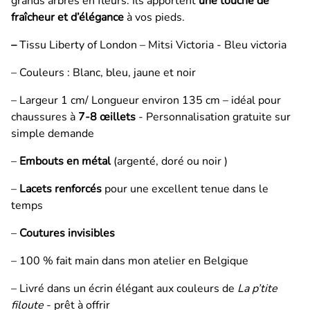
grands arbres en fleurs. Ils apportent
une touche de
fraîcheur et d’élégance
à vos pieds.
–
Tissu Liberty of London – Mitsi Victoria - Bleu victoria
– Couleurs : Blanc, bleu, jaune et noir
– Largeur 1 cm/ Longueur environ 135 cm – idéal pour
chaussures à
7-8 œillets
- Personnalisation gratuite sur
simple demande
–
Embouts en métal
(argenté, doré ou noir )
–
Lacets renforcés
pour une excellent tenue dans le
temps
–
Coutures invisibles
– 100 % fait main dans mon atelier en Belgique
– Livré dans un écrin élégant aux couleurs de
La p’tite
filoute
- prêt à offrir