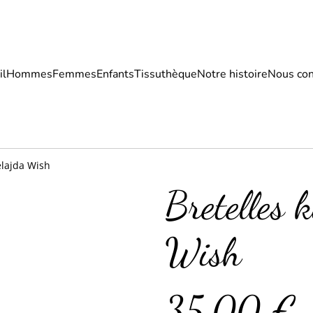
il
Hommes
Femmes
Enfants
Tissuthèque
Notre histoire
Nous con
delajda Wish
Bretelles 
Wish
35,00 €