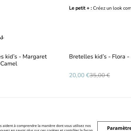
Le petit + :
Créez un look comp
rs
%
es kid’s - Margaret
Bretelles kid’s - Flora -
 Camel
20,00 €
35,00 €
nous aident à comprendre la manière dont vous utilisez nos
Paramètre
nérales
Politique de
Politique de cookies
Contact
ouvez en savoir plus sur ces cookies et contrôler la façon