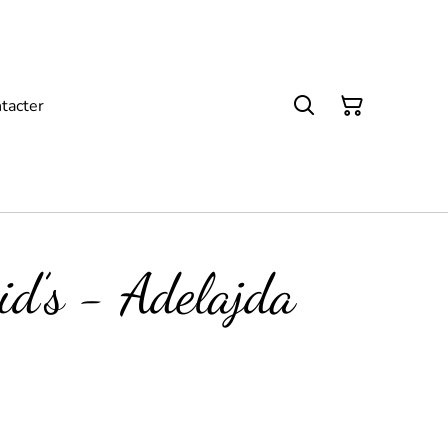
tacter
kid’s - Adelajda