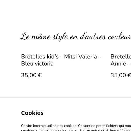
Le même style en d’autres couleu
Bretelles kid’s - Mitsi Valeria -
Bretell
Bleu victoria
Annie -
35,00 €
35,00 €
Cookies
Ce site Internet utilise des cookies. Ce sont de petits fichiers qui 
Conditions gé
services afin que nous puissions améliorer votre expérience. Vous p