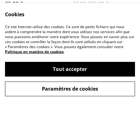
35,00 €
20,00 €
35,00 €
Cookies
Ce site Internet utilise des cookies. Ce sont de petits fichiers qui nous
aident à comprendre la manière dont vous utilisez nos services afin que
nous puissions améliorer votre expérience. Vous pouvez en savoir plus sur
ces cookies et contrôler la façon dont ils sont utilisés en cliquant sur
« Paramètres des cookies ». Vous pouvez également consulter notre
Politique en matière de cookies
.
Conditions générales
Politique de
confidentialité
Tout accepter
Politique de cookies
Contactez-nous
Paramètres de cookies
©
2026
La p'tite filoute
powered by