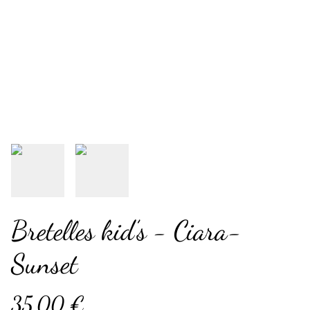
Bretelles kid’s - Ciara-
Sunset
35,00 €